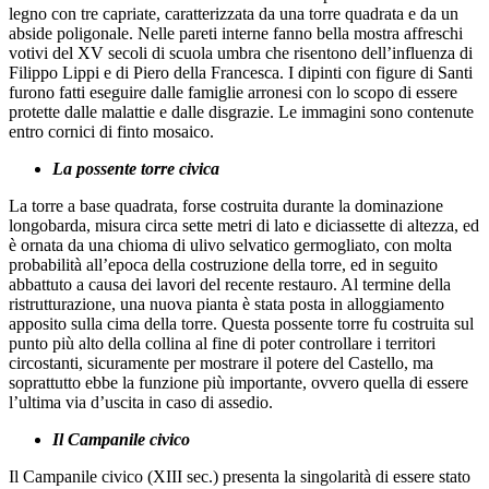
legno con tre capriate, caratterizzata da una torre quadrata e da un
abside poligonale. Nelle pareti interne fanno bella mostra affreschi
votivi del XV secoli di scuola umbra che risentono dell’influenza di
Filippo Lippi e di Piero della Francesca. I dipinti con figure di Santi
furono fatti eseguire dalle famiglie arronesi con lo scopo di essere
protette dalle malattie e dalle disgrazie. Le immagini sono contenute
entro cornici di finto mosaico.
La possente torre civica
La torre a base quadrata, forse costruita durante la dominazione
longobarda, misura circa sette metri di lato e diciassette di altezza, ed
è ornata da una chioma di ulivo selvatico germogliato, con molta
probabilità all’epoca della costruzione della torre, ed in seguito
abbattuto a causa dei lavori del recente restauro. Al termine della
ristrutturazione, una nuova pianta è stata posta in alloggiamento
apposito sulla cima della torre. Questa possente torre fu costruita sul
punto più alto della collina al fine di poter controllare i territori
circostanti, sicuramente per mostrare il potere del Castello, ma
soprattutto ebbe la funzione più importante, ovvero quella di essere
l’ultima via d’uscita in caso di assedio.
Il Campanile civico
Il Campanile civico (XIII sec.) presenta la singolarità di essere stato