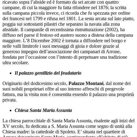
ricavato sopra l’abside ed è formato da sei arcate con quattro
campane, di cui la maggiore fu fatta rifondere nel 1876; la scritta
sulla campana piccola invece, ci ricorda che fu spezzata per ordine
dei francesi nel 1799 e rifusa nel 1801. La sesta arcata sul lato piatto,
poggia sui sottostanti pilastri che separano la navata alla zona
absidale. Il campanile di recentissima ristrutturazione (2002), ha
diffuso nel paese il festoso ed austero suono a distesa della campana
maggiore. L’8 Dicembre 2002 è tornata a diffondere nel borgo e
nelle valli limitrofe i suoi messaggi di gioia e dolore grazie al
generoso impegno dell’associazione dei campanari di Arrone,
fondata per l’occasione con l’intento di perpetuare una tradizione
ultra secolare.
Il palazzo gentilizio del feudatario
Originario del dodicesimo secolo,
Palazzo Montani
, dal nome dei
suoi nobili proprietari offre al suo interno affreschi di pregevole
fattura, ma la visita non è consentita essendo il palazzo una proprietà
privata.
Chiesa Santa Maria Assunta
La chiesa parrocchiale di Santa Maria Assunta, risalente agli inizi del
XV secolo, fu dedicata a S. Maria Assunta come segno di unità alla
Chiesa madre: la cattedrale di Spoleto. E’ situata nel quartiere di