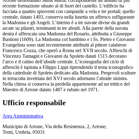
Arrone denominato Santa Maria, corrispondente all’abitato di più
recente formazione situato al di fuori del castello. L’edificio ha
facciata a quattro spioventi con campanile a vela e tre portali; quello
centrale, datato 1493, conserva nella lunetta un affresco raffigurante
la Madonna e gli Angeli. L’interno è a tre navate divise da grandi
arcate su pilastri, terminanti in tre absidi. Alla parete della navata
destra è affrescata una Madonna del Rosario, attribuita a Giuseppe
Bastioni (1609). La Madonna col bambino e i Ss. Pietro e Giovanni
Evangelista sono stati recentemente attribuiti al pittore calabrese
Francesco Cozza, che operò a Roma nel XVII secolo. Affreschi di
Vincenzo Tamagni e Giovanni da Spoleto datati 1515 decorano
l’arco e il catino dell’abside centrale. L’iconografia del ciclo di
affreschi è ispirata a Filippo Lippi riprendendo il tema iconografico
della cattedrale di Spoleto dedicato alla Madonna. Pregevoli sculture
in terracotta invetriata del XVI secolo adornano l’abside sinistra.
Nella chiesa si conserva la predella appartenente ad un trittico del
Maestro di Arrone datato 1487 e rubato nel 1971.
Ufficio responsabile
Area Amministrativa
Municipio di Arrone, Via della Resistenza, 2, Arrone,
Terni, Umbria, 05031