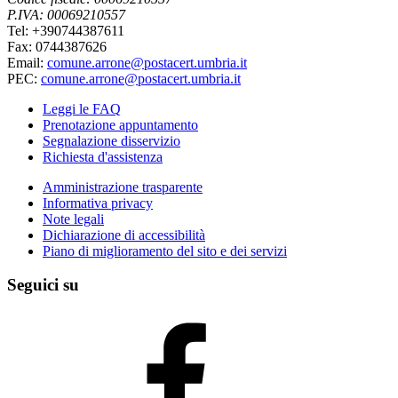
P.IVA: 00069210557
Tel: +390744387611
Fax: 0744387626
Email:
comune.arrone@postacert.umbria.it
PEC:
comune.arrone@postacert.umbria.it
Leggi le FAQ
Prenotazione appuntamento
Segnalazione disservizio
Richiesta d'assistenza
Amministrazione trasparente
Informativa privacy
Note legali
Dichiarazione di accessibilità
Piano di miglioramento del sito e dei servizi
Seguici su