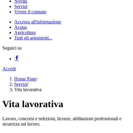
Novità
Servizi
Vivere il comune
Accesso all'informazione
Acqua
Agricoltura
Tutti gli argomenti...
Seguici su
Accedi
Home Page
/
Servizi
/
Vita lavorativa
Vita lavorativa
Lavoro, concorsi e selezioni, licenze, abilitazioni professionali e
sicurezza sul lavoro.