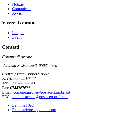
Notizie
Comunicati
Avvisi
Vivere il comune
Luoghi
Eventi
Contatti
Comune di Arrone
Via della Resistenza 2 05031 Terni
Codice fiscale: 00069210557
P.IVA: 00069210557
Tel: +390744387611
Fax: 0744387626
Email:
comune.arrone@postacert.umbria.it
PEC:
comune.arrone@postacert.umbria.it
Leggi le FAQ
Prenotazione appuntamento