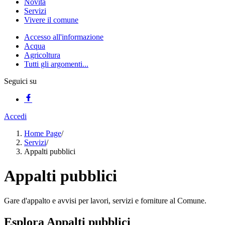
Novità
Servizi
Vivere il comune
Accesso all'informazione
Acqua
Agricoltura
Tutti gli argomenti...
Seguici su
Accedi
Home Page
/
Servizi
/
Appalti pubblici
Appalti pubblici
Gare d'appalto e avvisi per lavori, servizi e forniture al Comune.
Esplora Appalti pubblici