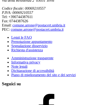
Via della Resistenza 2 05031 Terni
Codice fiscale: 00069210557
P.IVA: 00069210557
Tel: +390744387611
Fax: 0744387626
Email:
comune.arrone@postacert.umbria.it
PEC:
comune.arrone@postacert.umbria.it
Leggi le FAQ
Prenotazione appuntamento
Segnalazione disservizio
Richiesta d'assistenza
Amministrazione trasparente
Informativa privacy
Note legali
Dichiarazione di accessibilità
Piano di miglioramento del sito e dei servizi
Seguici su