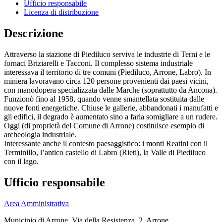
Ufficio responsabile
Licenza di distribuzione
Descrizione
Attraverso la stazione di Piediluco serviva le industrie di Terni e le
fornaci Briziarelli e Tacconi. Il complesso sistema industriale
interessava il territorio di tre comuni (Piediluco, Arrone, Labro). In
miniera lavoravano circa 120 persone provenienti dai paesi vicini,
con manodopera specializzata dalle Marche (soprattutto da Ancona).
Funzionò fino al 1958, quando venne smantellata sostituita dalle
nuove fonti energetiche. Chiuse le gallerie, abbandonati i manufatti e
gli edifici, il degrado è aumentato sino a farla somigliare a un rudere.
Oggi (di proprietà del Comune di Arrone) costituisce esempio di
archeologia industriale.
Interessante anche il contesto paesaggistico: i monti Reatini con il
Terminillo, l’antico castello di Labro (Rieti), la Valle di Piediluco
con il lago.
Ufficio responsabile
Area Amministrativa
Municipio di Arrone, Via della Resistenza, 2, Arrone,