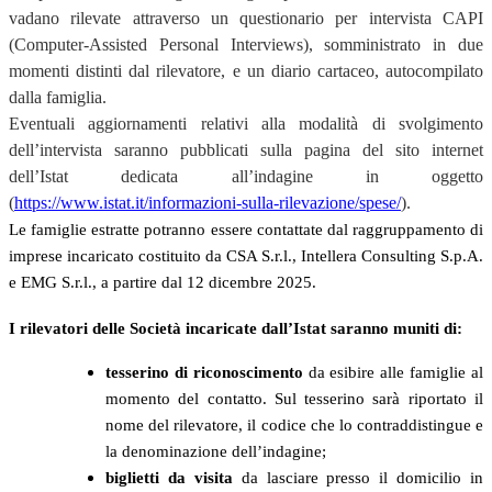
vadano rilevate attraverso un questionario per intervista CAPI
(Computer-Assisted Personal Interviews), somministrato in due
momenti distinti dal rilevatore, e un diario cartaceo, autocompilato
dalla famiglia.
Eventuali aggiornamenti relativi alla modalità di svolgimento
dell’intervista saranno pubblicati sulla pagina del sito internet
dell’Istat dedicata all’indagine in oggetto
(
https://www.istat.it/informazioni-sulla-rilevazione/spese/
).
Le famiglie estratte potranno essere contattate dal raggruppamento di
imprese incaricato costituito da CSA S.r.l., Intellera Consulting S.p.A.
e EMG S.r.l., a partire dal 12 dicembre 2025.
I rilevatori delle Società incaricate dall’Istat saranno muniti di:
tesserino di riconoscimento
da esibire alle famiglie al
momento del contatto. Sul tesserino sarà riportato il
nome del rilevatore, il codice che lo contraddistingue e
la denominazione dell’indagine;
biglietti da visita
da lasciare presso il domicilio in