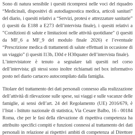
Sono di natura sensibile i quesiti ricompresi nelle voci del riquadro
“Medicinali, dispositivi di autodiagnostica medica, articoli sanitari”
del diario, i quesiti relativi a “Servizi, protesi e attrezzature sanitarie”
(i quesiti da E188 a E273 dell’intervista finale), i quesiti relativi a
"Condizioni di salute e limitazioni nelle attività quotidiane" (i quesiti
da MF_6 a MF_9 del modulo finale 2026) e l’eventuale
“Prescrizione medica di trattamenti di salute effettuati in occasione di
un viaggio” (i quesiti I13b, I30d e H30quater dell’intervista finale).
L’intervistatore è tenuto a segnalare tali quesiti nel corso
dell’intervista; gli stessi sono inoltre richiamati nel box informativo
posto nel diario cartaceo autocompilato dalla famiglia.
Titolare del trattamento dei dati personali connesso alla realizzazione
dell’attività di rilevazione sulle spese, sui viaggi e sulle vacanze delle
famiglie, ai sensi dell’art. 24 del Regolamento (UE) 2016/679, è
l’Istat - Istituto nazionale di statistica, Via Cesare Balbo, 16 - 00184
Roma, che per le fasi della rilevazione di rispettiva competenza ha
attribuito specifici compiti e funzioni connessi al trattamento dei dati
personali in relazione ai rispettivi ambiti di competenza al Direttore