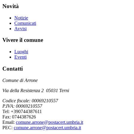
Novità
Notizie
Comunicati
Avvisi
Vivere il comune
Luoghi
Eventi
Contatti
Comune di Arrone
Via della Resistenza 2 05031 Terni
Codice fiscale: 00069210557
P.IVA: 00069210557
Tel: +390744387611
Fax: 0744387626
Email:
comune.arrone@postacert.umbria.it
PEC:
comune.arrone@postacert.umbria.it