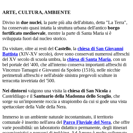
ARTE, CULTURA, AMBIENTE
Diviso in
due nuclei
, la parte più alta dell'abitato, detta "La Terra",
ha conservato quasi intatta la struttura urbana dell'antico
borgo
fortificato medioevale
, mentre la parte di Santa Maria si è
sviluppata fuori dal nucleo storico.
Da visitare, oltre ai resti del
Castello
, la
chiesa di San Giovanni
Battista
(XIV-XV secolo), dove sono conservati numerosi affreschi
del XV secolo di scuola umbra, la
chiesa di Santa Maria
, con un
bel portale del '400, che all'interno conserva importanti affreschi di
Vincenzo Tamagni e Giovanni da Spoleto (1516), nelle nicchie
perimetrali affreschi e nell'abside sinistra pregevoli sculture in
terracotta invetriata del '500.
Nei dintorni
valgono una visita la
chiesa di San Nicola
a
Casteldilago e il
Santuario della Madonna dello Scoglio
, che
sorge su un'imponente roccia a strapiombo da cui si gode una vista
spettacolare della Valle della Nera.
Immerso in un ambiente naturale incontaminato, il territorio
comunale è inserito nell'area del
Parco Fluviale del Nera
, che offre
varie possibilità: un laboratorio didattico permanente, degli itinerari
escursionistici e percorsi di trekking. Ad Arrone è molto sviluppato