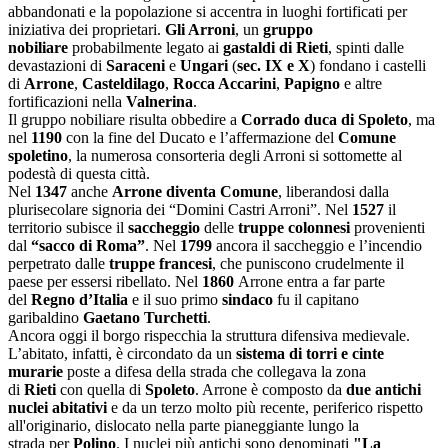
abbandonati e la popolazione si accentra in luoghi fortificati per
iniziativa dei proprietari.
Gli Arroni
, un
gruppo
nobiliare
probabilmente legato ai
gastaldi di Rieti
, spinti dalle
devastazioni di
Saraceni
e
Ungari
(
sec. IX e X
) fondano i castelli
di
Arrone
,
Casteldilago
,
Rocca Accarini
,
Papigno
e altre
fortificazioni nella
Valnerina
.
Il gruppo nobiliare risulta obbedire a
Corrado duca di Spoleto
, ma
nel
1190
con la fine del Ducato e l’affermazione del
Comune
spoletino
, la numerosa consorteria degli Arroni si sottomette al
podestà di questa città.
Nel
1347
anche
Arrone diventa Comune
, liberandosi dalla
plurisecolare signoria dei “Domini Castri Arroni”. Nel
1527
il
territorio subisce il
saccheggio
delle
truppe colonnesi
provenienti
dal
“sacco di Roma”
. Nel
1799
ancora il saccheggio e l’incendio
perpetrato dalle
truppe francesi
, che puniscono crudelmente il
paese per essersi ribellato. Nel
1860
Arrone entra a far parte
del
Regno d’Italia
e il suo primo
sindaco
fu il capitano
garibaldino
Gaetano Turchetti
.
Ancora oggi il borgo rispecchia la struttura difensiva medievale.
L’abitato, infatti, è circondato da un
sistema di torri e cinte
murarie
poste a difesa della strada che collegava la zona
di
Rieti
con quella di
Spoleto
. Arrone è composto da
due antichi
nuclei abitativi
e da un terzo molto più recente, periferico rispetto
all'originario, dislocato nella parte pianeggiante lungo la
strada per
Polino
. I nuclei più antichi sono denominati
"La