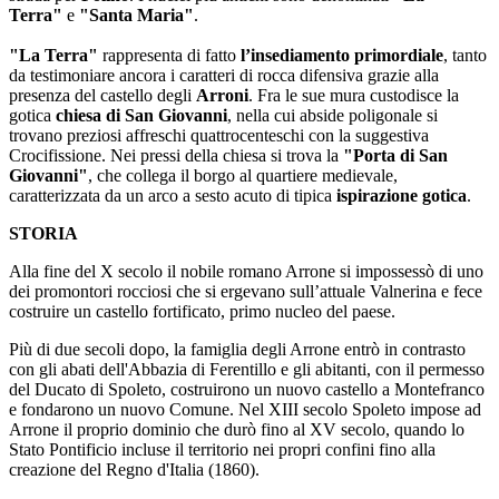
Terra"
e
"Santa Maria"
.
"La Terra"
rappresenta di fatto
l’insediamento primordiale
, tanto
da testimoniare ancora i caratteri di rocca difensiva grazie alla
presenza del castello degli
Arroni
. Fra le sue mura custodisce la
gotica
chiesa di San Giovanni
, nella cui abside poligonale si
trovano preziosi affreschi quattrocenteschi con la suggestiva
Crocifissione. Nei pressi della chiesa si trova la
"Porta di San
Giovanni"
, che collega il borgo al quartiere medievale,
caratterizzata da un arco a sesto acuto di tipica
ispirazione gotica
.
STORIA
Alla fine del X secolo il nobile romano Arrone si impossessò di uno
dei promontori rocciosi che si ergevano sull’attuale Valnerina e fece
costruire un castello fortificato, primo nucleo del paese.
Più di due secoli dopo, la famiglia degli Arrone entrò in contrasto
con gli abati dell'Abbazia di Ferentillo e gli abitanti, con il permesso
del Ducato di Spoleto, costruirono un nuovo castello a Montefranco
e fondarono un nuovo Comune. Nel XIII secolo Spoleto impose ad
Arrone il proprio dominio che durò fino al XV secolo, quando lo
Stato Pontificio incluse il territorio nei propri confini fino alla
creazione del Regno d'Italia (1860).