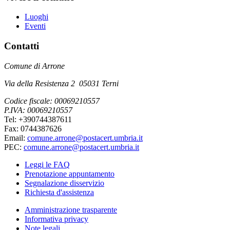
Luoghi
Eventi
Contatti
Comune di Arrone
Via della Resistenza 2 05031 Terni
Codice fiscale: 00069210557
P.IVA: 00069210557
Tel: +390744387611
Fax: 0744387626
Email:
comune.arrone@postacert.umbria.it
PEC:
comune.arrone@postacert.umbria.it
Leggi le FAQ
Prenotazione appuntamento
Segnalazione disservizio
Richiesta d'assistenza
Amministrazione trasparente
Informativa privacy
Note legali