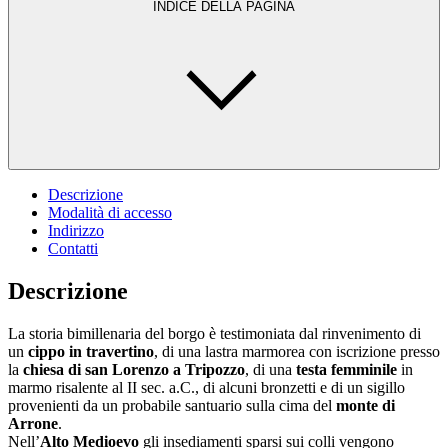
INDICE DELLA PAGINA
Descrizione
Modalità di accesso
Indirizzo
Contatti
Descrizione
La storia bimillenaria del borgo è testimoniata dal rinvenimento di
un
cippo in travertino
, di una lastra marmorea con iscrizione presso
la
chiesa di san Lorenzo a Tripozzo
, di una
testa femminile
in
marmo risalente al II sec. a.C., di alcuni bronzetti e di un sigillo
provenienti da un probabile santuario sulla cima del
monte di
Arrone
.
Nell’
Alto Medioevo
gli insediamenti sparsi sui colli vengono