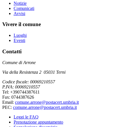
Notizie
Comunicati
Avvisi
Vivere il comune
Luoghi
Eventi
Contatti
Comune di Arrone
Via della Resistenza 2 05031 Terni
Codice fiscale: 00069210557
P.IVA: 00069210557
Tel: +390744387611
Fax: 0744387626
Email:
comune.arrone@postacert.umbria.it
PEC:
comune.arrone@postacert.umbria.it
Leggi le FAQ
Prenotazione appuntamento