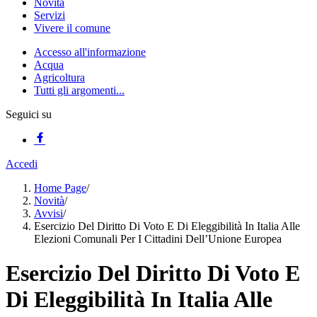
Novità
Servizi
Vivere il comune
Accesso all'informazione
Acqua
Agricoltura
Tutti gli argomenti...
Seguici su
Accedi
Home Page
/
Novità
/
Avvisi
/
Esercizio Del Diritto Di Voto E Di Eleggibilità In Italia Alle
Elezioni Comunali Per I Cittadini Dell’Unione Europea
Esercizio Del Diritto Di Voto E
Di Eleggibilità In Italia Alle