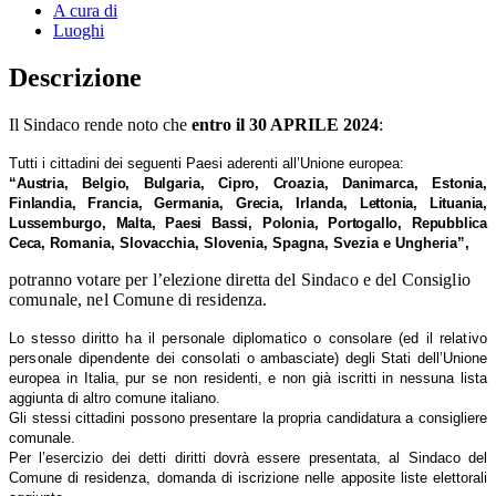
A cura di
Luoghi
Descrizione
Il Sindaco rende noto che
entro il 30 APRILE 2024
:
Tutti i cittadini dei seguenti Paesi aderenti all’Unione europea:
“Austria, Belgio, Bulgaria, Cipro, Croazia, Danimarca, Estonia,
Finlandia, Francia, Germania, Grecia,
Irlanda,
Lettonia, Lituania,
Lussemburgo, Malta, Paesi Bassi, Polonia, Portogallo, Repubblica
Ceca
, Romania, Slovacchia, Slovenia, Spagna, Svezia e Ungheria”,
potranno votare per l’elezione diretta del Sindaco e del Consiglio
comunale, nel Comune di residenza.
Lo stesso diritto ha il personale diplomatico o consolare (ed il relativo
personale dipendente dei consolati o
ambasciate) degli Stati dell’Unione
europea in Italia, pur se non residenti, e non già iscritti in nessuna lista
aggiunta di altro comune italiano.
Gli stessi cittadini possono presentare la propria candidatura a consigliere
comunale.
Per l’esercizio dei detti diritti dovrà essere presentata, al Sindaco del
Comune di residenza, domanda di iscrizione nelle apposite liste elettorali