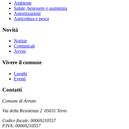
Ambiente
Salute, benessere e assistenza
Autorizzazioni
Agricoltura e pesca
Novità
Notizie
Comunicati
Avvisi
Vivere il comune
Luoghi
Eventi
Contatti
Comune di Arrone
Via della Resistenza 2 05031 Terni
Codice fiscale: 00069210557
P.IVA: 00069210557