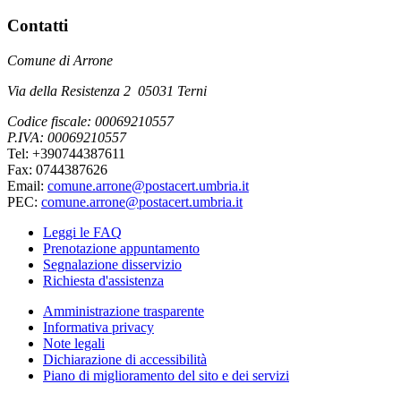
Contatti
Comune di Arrone
Via della Resistenza 2 05031 Terni
Codice fiscale: 00069210557
P.IVA: 00069210557
Tel: +390744387611
Fax: 0744387626
Email:
comune.arrone@postacert.umbria.it
PEC:
comune.arrone@postacert.umbria.it
Leggi le FAQ
Prenotazione appuntamento
Segnalazione disservizio
Richiesta d'assistenza
Amministrazione trasparente
Informativa privacy
Note legali
Dichiarazione di accessibilità
Piano di miglioramento del sito e dei servizi