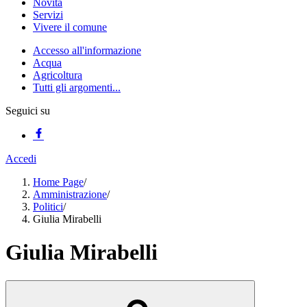
Novità
Servizi
Vivere il comune
Accesso all'informazione
Acqua
Agricoltura
Tutti gli argomenti...
Seguici su
Accedi
Home Page
/
Amministrazione
/
Politici
/
Giulia Mirabelli
Giulia Mirabelli