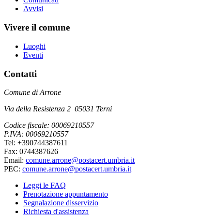
Avvisi
Vivere il comune
Luoghi
Eventi
Contatti
Comune di Arrone
Via della Resistenza 2 05031 Terni
Codice fiscale: 00069210557
P.IVA: 00069210557
Tel: +390744387611
Fax: 0744387626
Email:
comune.arrone@postacert.umbria.it
PEC:
comune.arrone@postacert.umbria.it
Leggi le FAQ
Prenotazione appuntamento
Segnalazione disservizio
Richiesta d'assistenza