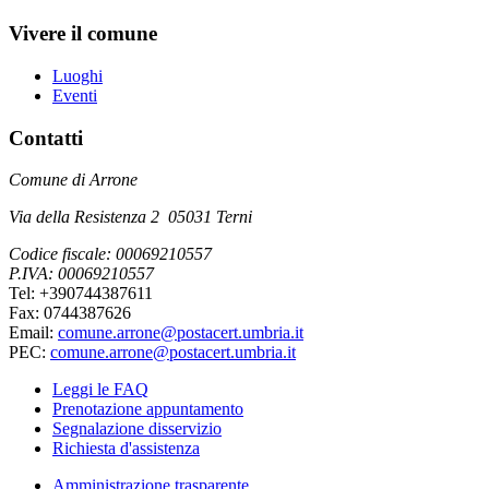
Vivere il comune
Luoghi
Eventi
Contatti
Comune di Arrone
Via della Resistenza 2 05031 Terni
Codice fiscale: 00069210557
P.IVA: 00069210557
Tel: +390744387611
Fax: 0744387626
Email:
comune.arrone@postacert.umbria.it
PEC:
comune.arrone@postacert.umbria.it
Leggi le FAQ
Prenotazione appuntamento
Segnalazione disservizio
Richiesta d'assistenza
Amministrazione trasparente