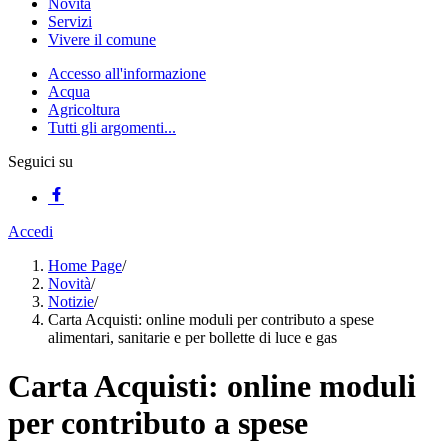
Novità
Servizi
Vivere il comune
Accesso all'informazione
Acqua
Agricoltura
Tutti gli argomenti...
Seguici su
Accedi
Home Page
/
Novità
/
Notizie
/
Carta Acquisti: online moduli per contributo a spese
alimentari, sanitarie e per bollette di luce e gas
Carta Acquisti: online moduli
per contributo a spese