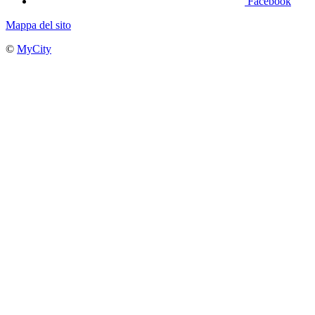
Facebook
Mappa del sito
©
MyCity