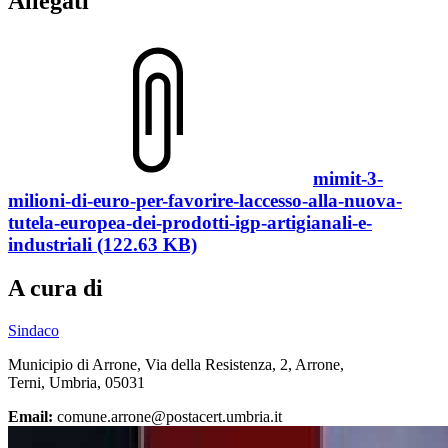
Allegati
mimit-3-
milioni-di-euro-per-favorire-laccesso-alla-nuova-
tutela-europea-dei-prodotti-igp-artigianali-e-
industriali (122.63 KB)
A cura di
Sindaco
Municipio di Arrone, Via della Resistenza, 2, Arrone,
Terni, Umbria, 05031
Email:
comune.arrone@postacert.umbria.it