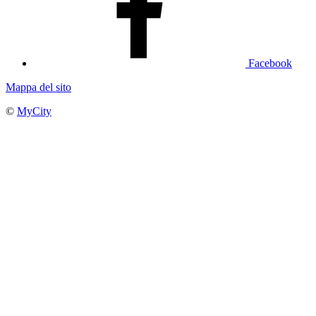
Facebook
Mappa del sito
©
MyCity