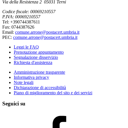
Via della Resistenza 2 05031 Terni
Codice fiscale: 00069210557
P.IVA: 00069210557
Tel: +390744387611
Fax: 0744387626
Email:
comune.arrone@postacert.umbria.it
PEC:
comune.arrone@postacert.umbria.it
Leggi le FAQ
Prenotazione appuntamento
Segnalazione disservizio
Richiesta d'assistenza
Amministrazione trasparente
Informativa privacy
Note legali
Dichiarazione di accessibilità
Piano di miglioramento del sito e dei servizi
Seguici su