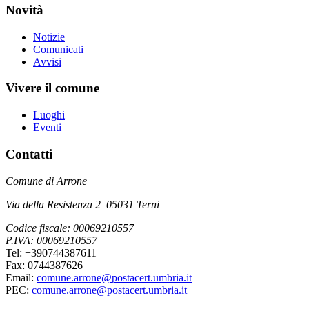
Novità
Notizie
Comunicati
Avvisi
Vivere il comune
Luoghi
Eventi
Contatti
Comune di Arrone
Via della Resistenza 2 05031 Terni
Codice fiscale: 00069210557
P.IVA: 00069210557
Tel: +390744387611
Fax: 0744387626
Email:
comune.arrone@postacert.umbria.it
PEC:
comune.arrone@postacert.umbria.it