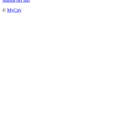
Mappa del sito
©
MyCity