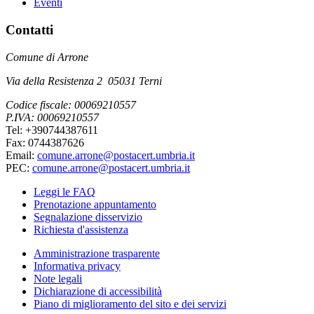
Eventi
Contatti
Comune di Arrone
Via della Resistenza 2 05031 Terni
Codice fiscale: 00069210557
P.IVA: 00069210557
Tel: +390744387611
Fax: 0744387626
Email:
comune.arrone@postacert.umbria.it
PEC:
comune.arrone@postacert.umbria.it
Leggi le FAQ
Prenotazione appuntamento
Segnalazione disservizio
Richiesta d'assistenza
Amministrazione trasparente
Informativa privacy
Note legali
Dichiarazione di accessibilità
Piano di miglioramento del sito e dei servizi