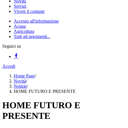
Novità
Servizi
Vivere il comune
Accesso all'informazione
Acqua
Agricoltura
Tutti gli argomenti...
Seguici su
Accedi
Home Page
/
Novità
/
Notizie
/
HOME FUTURO E PRESENTE
HOME FUTURO E
PRESENTE