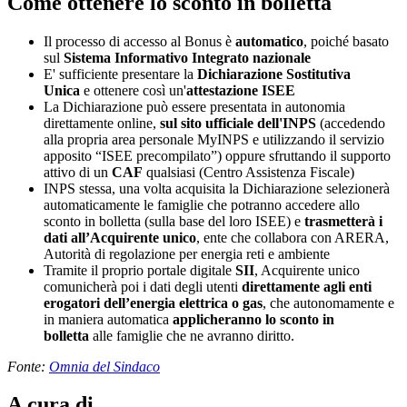
Come ottenere lo sconto in bolletta
Il processo di accesso al Bonus è
automatico
, poiché basato
sul
Sistema Informativo Integrato nazionale
E' sufficiente presentare la
Dichiarazione Sostitutiva
Unica
e ottenere così un'
attestazione ISEE
La Dichiarazione può essere presentata in autonomia
direttamente online,
sul sito ufficiale dell'INPS
(accedendo
alla propria area personale MyINPS e utilizzando il servizio
apposito “ISEE precompilato”) oppure sfruttando il supporto
attivo di un
CAF
qualsiasi (Centro Assistenza Fiscale)
INPS stessa, una volta acquisita la Dichiarazione selezionerà
automaticamente le famiglie che potranno accedere allo
sconto in bolletta (sulla base del loro ISEE) e
trasmetterà i
dati all’Acquirente unico
, ente che collabora con ARERA,
Autorità di regolazione per energia reti e ambiente
Tramite il proprio portale digitale
SII
, Acquirente unico
comunicherà poi i dati degli utenti
direttamente agli enti
erogatori dell’energia elettrica o gas
, che autonomamente e
in maniera automatica
applicheranno lo sconto in
bolletta
alle famiglie che ne avranno diritto.
Fonte:
Omnia del Sindaco
A cura di