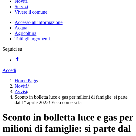
Novità
Servizi
Vivere il comune
Accesso all'informazione
Acqua
Agricoltura
Tutti gli argomenti...
Seguici su
Accedi
Home Page
/
Novità
/
Avvisi
/
Sconto in bolletta luce e gas per milioni di famiglie: si parte
dal 1° aprile 2022! Ecco come si fa
Sconto in bolletta luce e gas per
milioni di famiglie: si parte dal