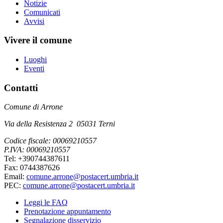
Notizie
Comunicati
Avvisi
Vivere il comune
Luoghi
Eventi
Contatti
Comune di Arrone
Via della Resistenza 2 05031 Terni
Codice fiscale: 00069210557
P.IVA: 00069210557
Tel: +390744387611
Fax: 0744387626
Email:
comune.arrone@postacert.umbria.it
PEC:
comune.arrone@postacert.umbria.it
Leggi le FAQ
Prenotazione appuntamento
Segnalazione disservizio