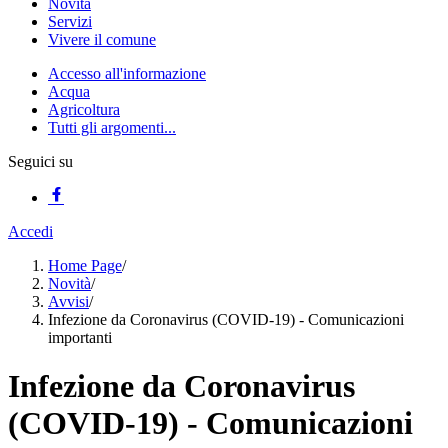
Novità
Servizi
Vivere il comune
Accesso all'informazione
Acqua
Agricoltura
Tutti gli argomenti...
Seguici su
Accedi
Home Page
/
Novità
/
Avvisi
/
Infezione da Coronavirus (COVID-19) - Comunicazioni
importanti
Infezione da Coronavirus
(COVID-19) - Comunicazioni