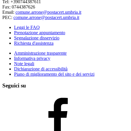
Tel: +390744387611
Fax: 0744387626
Email:
comune.arrone@postacert.umbria.it
PEC:
comune.arrone@postacert.umbria.it
Leggi le FAQ
Prenotazione appuntamento
Segnalazione disservizio
Richiesta d'assistenza
Amministrazione trasparente
Informativa privacy
Note legali
Dichiarazione di accessibilità
Piano di miglioramento del sito e dei servizi
Seguici su