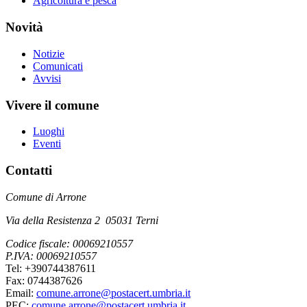
Agricoltura e pesca
Novità
Notizie
Comunicati
Avvisi
Vivere il comune
Luoghi
Eventi
Contatti
Comune di Arrone
Via della Resistenza 2 05031 Terni
Codice fiscale: 00069210557
P.IVA: 00069210557
Tel: +390744387611
Fax: 0744387626
Email:
comune.arrone@postacert.umbria.it
PEC:
comune.arrone@postacert.umbria.it