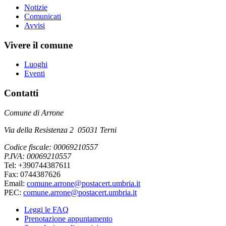
Notizie
Comunicati
Avvisi
Vivere il comune
Luoghi
Eventi
Contatti
Comune di Arrone
Via della Resistenza 2 05031 Terni
Codice fiscale: 00069210557
P.IVA: 00069210557
Tel: +390744387611
Fax: 0744387626
Email:
comune.arrone@postacert.umbria.it
PEC:
comune.arrone@postacert.umbria.it
Leggi le FAQ
Prenotazione appuntamento