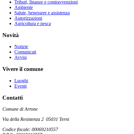
Tributi, finanze e contravvenzioni
Ambiente
Salute, benessere e assistenza
Autorizzazioni
Agricoltura e pesca
Novità
Notizie
Comunicati
Avvisi
Vivere il comune
Luoghi
Eventi
Contatti
Comune di Arrone
Via della Resistenza 2 05031 Terni
Codice fiscale: 00069210557