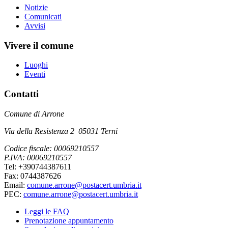
Notizie
Comunicati
Avvisi
Vivere il comune
Luoghi
Eventi
Contatti
Comune di Arrone
Via della Resistenza 2 05031 Terni
Codice fiscale: 00069210557
P.IVA: 00069210557
Tel: +390744387611
Fax: 0744387626
Email:
comune.arrone@postacert.umbria.it
PEC:
comune.arrone@postacert.umbria.it
Leggi le FAQ
Prenotazione appuntamento