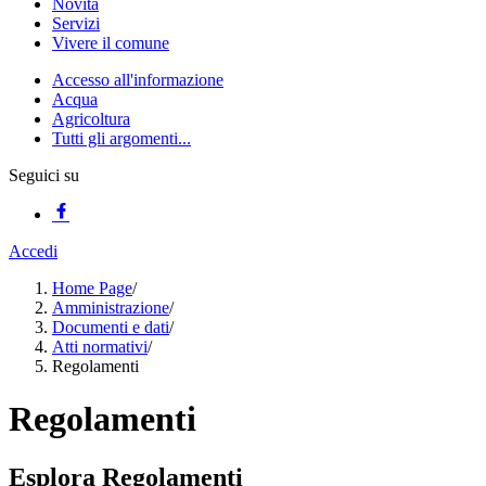
Novità
Servizi
Vivere il comune
Accesso all'informazione
Acqua
Agricoltura
Tutti gli argomenti...
Seguici su
Accedi
Home Page
/
Amministrazione
/
Documenti e dati
/
Atti normativi
/
Regolamenti
Regolamenti
Esplora Regolamenti