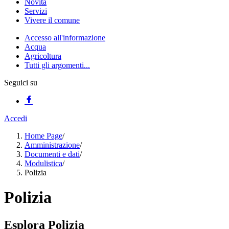
Novità
Servizi
Vivere il comune
Accesso all'informazione
Acqua
Agricoltura
Tutti gli argomenti...
Seguici su
Accedi
Home Page
/
Amministrazione
/
Documenti e dati
/
Modulistica
/
Polizia
Polizia
Esplora Polizia