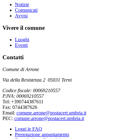
Notizie
Comunicati
Avvisi
Vivere il comune
Luoghi
Eventi
Contatti
Comune di Arrone
Via della Resistenza 2 05031 Terni
Codice fiscale: 00069210557
P.IVA: 00069210557
Tel: +390744387611
Fax: 0744387626
Email:
comune.arrone@postacert.umbria.it
PEC:
comune.arrone@postacert.umbria.it
Leggi le FAQ
Prenotazione appuntamento