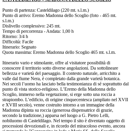
Punto di partenza: Casteldilago (220 mt. s.l.m.)
Punto di arrivo: Eremo Madonna dello Scoglio (foto - 465 mt.
s.l.m.)
Dislivello complessivo: 245 mt.
Tempo di percorrenza - Andata: 1,00 h
Ritorno: 3/4 h
Difficoltà: Facile
Itinerario: Segnato
Quota massima: Eremo Madonna dello Scoglio 465 mt. s.l.m.
Itinerario vario e stimolante, offre al visitatore possibilità di
conoscere il territorio sotto diverse angolazioni. Da sottolineare
bellezza e varietà del paesaggio. Il contesto naturale, arricchito a
valle dal fiume Nera, è completato dalla grande varietà botanica.
Nei secoli l’uomo ha lasciato bella testimonianza di sé soprattutto dal
punto di vista storico-religioso. L’Eremo della Madonna dello
Scoglio, immerso nella vegetazione, si erge sotto una roccia a
strapiombo. L’edificio, di origine cinquecentesca (ampliato nel XVII
e XVIII secolo), venne costruito intorno a un immagine della
Madonna dipinta su roccia (generosa dispensatrice di grazie,
secondo la tradizione,) apparsa nel luogo a G. Pietro Lelli,
nobiluomo di Casteldilago. Nel tempo il sito è diventato oggetto di
processioni devozionali e, in ricordo del miracoloso evento, ancora