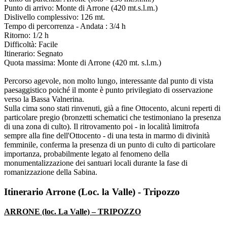
Punto di arrivo: Monte di Arrone (420 mt.s.l.m.)
Dislivello complessivo: 126 mt.
Tempo di percorrenza - Andata : 3/4 h
Ritorno: 1/2 h
Difficoltà: Facile
Itinerario: Segnato
Quota massima: Monte di Arrone (420 mt. s.l.m.)
Percorso agevole, non molto lungo, interessante dal punto di vista
paesaggistico poiché il monte è punto privilegiato di osservazione
verso la Bassa Valnerina.
Sulla cima sono stati rinvenuti, già a fine Ottocento, alcuni reperti di
particolare pregio (bronzetti schematici che testimoniano la presenza
di una zona di culto). Il ritrovamento poi - in località limitrofa
sempre alla fine dell'Ottocento - di una testa in marmo di divinità
femminile, conferma la presenza di un punto di culto di particolare
importanza, probabilmente legato al fenomeno della
monumentalizzazione dei santuari locali durante la fase di
romanizzazione della Sabina.
Itinerario Arrone (Loc. la Valle) - Tripozzo
ARRONE (loc. La Valle) – TRIPOZZO