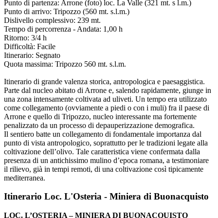
Punto di partenza: Arrone (foto) loc. La Valle (321 mt. s l.m.)
Punto di arrivo: Tripozzo (560 mt. s.l.m.)
Dislivello complessivo: 239 mt.
Tempo di percorrenza - Andata: 1,00 h
Ritorno: 3/4 h
Difficoltà: Facile
Itinerario: Segnato
Quota massima: Tripozzo 560 mt. s.l.m.
Itinerario di grande valenza storica, antropologica e paesaggistica.
Parte dal nucleo abitato di Arrone e, salendo rapidamente, giunge in
una zona intensamente coltivata ad uliveti. Un tempo era utilizzato
come collegamento (ovviamente a piedi o con i muli) fra il paese di
Arrone e quello di Tripozzo, nucleo interessante ma fortemente
penalizzato da un processo di depauperizzazione demografica.
Il sentiero batte un collegamento di fondamentale importanza dal
punto di vista antropologico, soprattutto per le tradizioni legate alla
coltivazione dell’olivo. Tale caratteristica viene confermata dalla
presenza di un antichissimo mulino d’epoca romana, a testimoniare
il rilievo, già in tempi remoti, di una coltivazione così tipicamente
mediterranea.
Itinerario Loc. L'Osteria - Miniera di Buonacquisto
LOC. L’OSTERIA – MINIERA DI BUONACQUISTO