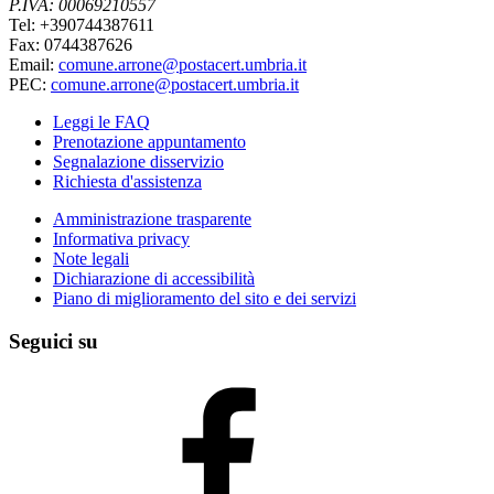
P.IVA: 00069210557
Tel: +390744387611
Fax: 0744387626
Email:
comune.arrone@postacert.umbria.it
PEC:
comune.arrone@postacert.umbria.it
Leggi le FAQ
Prenotazione appuntamento
Segnalazione disservizio
Richiesta d'assistenza
Amministrazione trasparente
Informativa privacy
Note legali
Dichiarazione di accessibilità
Piano di miglioramento del sito e dei servizi
Seguici su