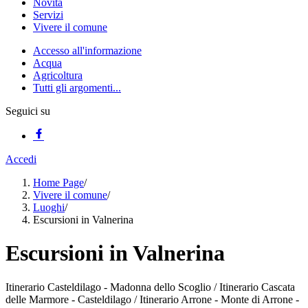
Novità
Servizi
Vivere il comune
Accesso all'informazione
Acqua
Agricoltura
Tutti gli argomenti...
Seguici su
Accedi
Home Page
/
Vivere il comune
/
Luoghi
/
Escursioni in Valnerina
Escursioni in Valnerina
Itinerario Casteldilago - Madonna dello Scoglio / Itinerario Cascata
delle Marmore - Casteldilago / Itinerario Arrone - Monte di Arrone -