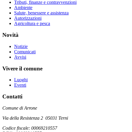
Tributi, finanze e contravvenzioni
Ambiente
Salute, benessere e assistenza
Autorizzazioni
Agricoltura e pesca
Novità
Notizie
Comunicati
Avvisi
Vivere il comune
Luoghi
Eventi
Contatti
Comune di Arrone
Via della Resistenza 2 05031 Terni
Codice fiscale: 00069210557