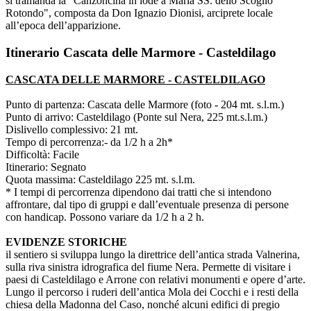
si tramanda la "Canzoncina in lode a Maria SS. dello Scoglio
Rotondo", composta da Don Ignazio Dionisi, arciprete locale
all’epoca dell’apparizione.
Itinerario Cascata delle Marmore - Casteldilago
CASCATA DELLE MARMORE - CASTELDILAGO
Punto di partenza: Cascata delle Marmore (foto - 204 mt. s.l.m.)
Punto di arrivo: Casteldilago (Ponte sul Nera, 225 mt.s.l.m.)
Dislivello complessivo: 21 mt.
Tempo di percorrenza:- da 1/2 h a 2h*
Difficoltà: Facile
Itinerario: Segnato
Quota massima: Casteldilago 225 mt. s.l.m.
* I tempi di percorrenza dipendono dai tratti che si intendono
affrontare, dal tipo di gruppi e dall’eventuale presenza di persone
con handicap. Possono variare da 1/2 h a 2 h.
EVIDENZE STORICHE
il sentiero si sviluppa lungo la direttrice dell’antica strada Valnerina,
sulla riva sinistra idrografica del fiume Nera. Permette di visitare i
paesi di Casteldilago e Arrone con relativi monumenti e opere d’arte.
Lungo il percorso i ruderi dell’antica Mola dei Cocchi e i resti della
chiesa della Madonna del Caso, nonché alcuni edifici di pregio