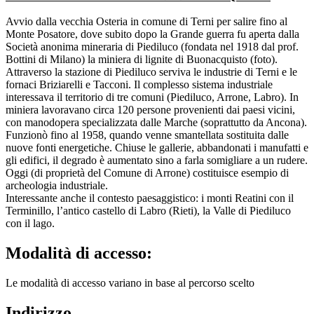
Avvio dalla vecchia Osteria in comune di Terni per salire fino al
Monte Posatore, dove subito dopo la Grande guerra fu aperta dalla
Società anonima mineraria di Piediluco (fondata nel 1918 dal prof.
Bottini di Milano) la miniera di lignite di Buonacquisto (foto).
Attraverso la stazione di Piediluco serviva le industrie di Terni e le
fornaci Briziarelli e Tacconi. Il complesso sistema industriale
interessava il territorio di tre comuni (Piediluco, Arrone, Labro). In
miniera lavoravano circa 120 persone provenienti dai paesi vicini,
con manodopera specializzata dalle Marche (soprattutto da Ancona).
Funzionò fino al 1958, quando venne smantellata sostituita dalle
nuove fonti energetiche. Chiuse le gallerie, abbandonati i manufatti e
gli edifici, il degrado è aumentato sino a farla somigliare a un rudere.
Oggi (di proprietà del Comune di Arrone) costituisce esempio di
archeologia industriale.
Interessante anche il contesto paesaggistico: i monti Reatini con il
Terminillo, l’antico castello di Labro (Rieti), la Valle di Piediluco
con il lago.
Modalità di accesso:
Le modalità di accesso variano in base al percorso scelto
Indirizzo