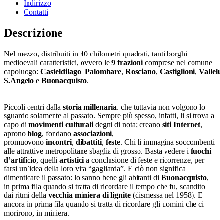
Indirizzo
Contatti
Descrizione
Nel mezzo, distribuiti in 40 chilometri quadrati, tanti borghi
medioevali caratteristici, ovvero le
9 frazioni
comprese nel comune
capoluogo:
Casteldilago
,
Palombare
,
Rosciano
,
Castiglioni
,
Vallel
S.Angelo
e
Buonacquisto
.
Piccoli centri dalla
storia millenaria
, che tuttavia non volgono lo
sguardo solamente al passato. Sempre più spesso, infatti, li si trova a
capo di
movimenti culturali
degni di nota; creano
siti Internet
,
aprono
blog
, fondano
associazioni
,
promuovono
incontri
,
dibattiti
,
feste
. Chi li immagina soccombenti
alle attrattive metropolitane sbaglia di grosso. Basta vedere i
fuochi
d’artificio
, quelli
artistici
a conclusione di feste e ricorrenze, per
farsi un’idea della loro vita “gagliarda”. E ciò non significa
dimenticare il passato: lo sanno bene gli abitanti di
Buonacquisto
,
in prima fila quando si tratta di ricordare il tempo che fu, scandito
dai ritmi della
vecchia miniera di lignite
(dismessa nel 1958). E
ancora in prima fila quando si tratta di ricordare gli uomini che ci
morirono, in miniera.