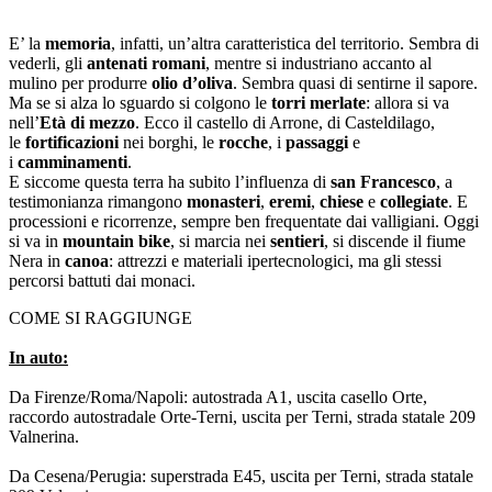
E’ la
memoria
, infatti, un’altra caratteristica del territorio. Sembra di
vederli, gli
antenati romani
, mentre si industriano accanto al
mulino per produrre
olio d’oliva
. Sembra quasi di sentirne il sapore.
Ma se si alza lo sguardo si colgono le
torri merlate
: allora si va
nell’
Età di mezzo
. Ecco il castello di Arrone, di Casteldilago,
le
fortificazioni
nei borghi, le
rocche
, i
passaggi
e
i
camminamenti
.
E siccome questa terra ha subito l’influenza di
san Francesco
, a
testimonianza rimangono
monasteri
,
eremi
,
chiese
e
collegiate
. E
processioni e ricorrenze, sempre ben frequentate dai valligiani. Oggi
si va in
mountain bike
, si marcia nei
sentieri
, si discende il fiume
Nera in
canoa
: attrezzi e materiali ipertecnologici, ma gli stessi
percorsi battuti dai monaci.
COME SI RAGGIUNGE
In auto:
Da Firenze/Roma/Napoli: autostrada A1, uscita casello Orte,
raccordo autostradale Orte-Terni, uscita per Terni, strada statale 209
Valnerina.
Da Cesena/Perugia: superstrada E45, uscita per Terni, strada statale