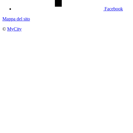
Facebook
Mappa del sito
©
MyCity