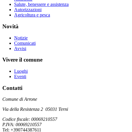
Salute, benessere e assistenza
Autorizzazioni
Agricoltura e pesca
Novità
Notizie
Comunicati
Avvisi
Vivere il comune
Luoghi
Eventi
Contatti
Comune di Arrone
Via della Resistenza 2 05031 Terni
Codice fiscale: 00069210557
P.IVA: 00069210557
Tel: +390744387611