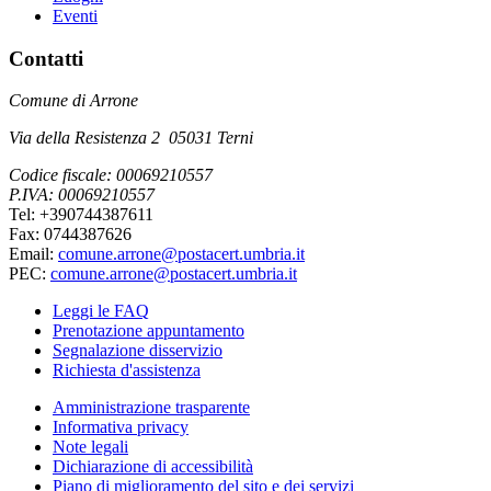
Eventi
Contatti
Comune di Arrone
Via della Resistenza 2 05031 Terni
Codice fiscale: 00069210557
P.IVA: 00069210557
Tel: +390744387611
Fax: 0744387626
Email:
comune.arrone@postacert.umbria.it
PEC:
comune.arrone@postacert.umbria.it
Leggi le FAQ
Prenotazione appuntamento
Segnalazione disservizio
Richiesta d'assistenza
Amministrazione trasparente
Informativa privacy
Note legali
Dichiarazione di accessibilità
Piano di miglioramento del sito e dei servizi