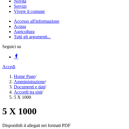
Novità
Servizi
Vivere il comune
Accesso all'informazione
Acqua
Agricoltura
Tutti gli argomenti...
Seguici su
Accedi
Home Page
/
Amministrazione
/
Documenti e dati
/
Accordi tra enti
/
5 X 1000
5 X 1000
Disponibili 4 allegati nei formati PDF