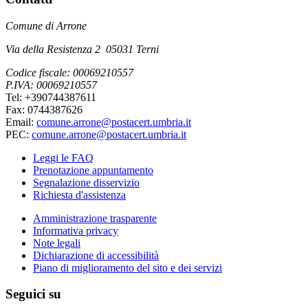
Comune di Arrone
Via della Resistenza 2 05031 Terni
Codice fiscale: 00069210557
P.IVA: 00069210557
Tel: +390744387611
Fax: 0744387626
Email:
comune.arrone@postacert.umbria.it
PEC:
comune.arrone@postacert.umbria.it
Leggi le FAQ
Prenotazione appuntamento
Segnalazione disservizio
Richiesta d'assistenza
Amministrazione trasparente
Informativa privacy
Note legali
Dichiarazione di accessibilità
Piano di miglioramento del sito e dei servizi
Seguici su