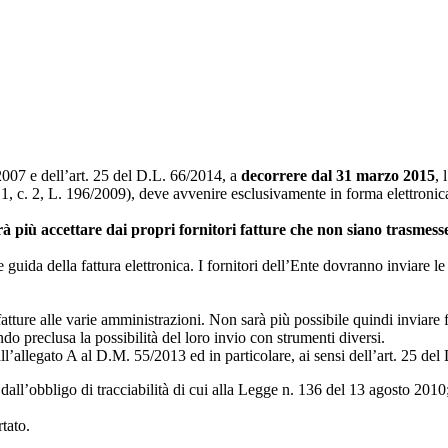
2007 e dell’art. 25 del D.L. 66/2014, a
decorrere dal 31 marzo 2015
, 
. 1, c. 2, L. 196/2009), deve avvenire esclusivamente in forma elettronic
à più accettare dai propri fornitori fatture che non siano trasmess
ee guida della fattura elettronica. I fornitori dell’Ente dovranno inviare l
atture alle varie amministrazioni. Non sarà più possibile quindi inviare 
o preclusa la possibilità del loro invio con strumenti diversi.
all’allegato A al D.M. 55/2013 ed in particolare, ai sensi dell’art. 25 de
e dall’obbligo di tracciabilità di cui alla Legge n. 136 del 13 agosto 2010
tato.