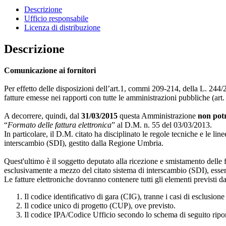
Descrizione
Ufficio responsabile
Licenza di distribuzione
Descrizione
Comunicazione ai fornitori
Per effetto delle disposizioni dell’art.1, commi 209-214, della L. 244/
fatture emesse nei rapporti con tutte le amministrazioni pubbliche (art
A decorrere, quindi, dal
31/03/2015
questa Amministrazione
non potr
“
Formato delle fattura elettronica
” al D.M. n. 55 del 03/03/2013.
In particolare, il D.M. citato ha disciplinato le regole tecniche e le lin
interscambio (SDI), gestito dalla Regione Umbria.
Quest'ultimo è il soggetto deputato alla ricezione e smistamento delle f
esclusivamente a mezzo del citato sistema di interscambio (SDI), essend
Le fatture elettroniche dovranno contenere tutti gli elementi previsti d
Il codice identificativo di gara (CIG), tranne i casi di esclusion
Il codice unico di progetto (CUP), ove previsto.
Il codice IPA/Codice Ufficio secondo lo schema di seguito ripor