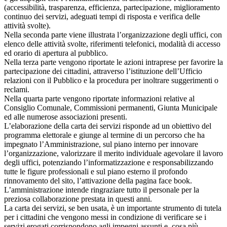
(accessibilità, trasparenza, efficienza, partecipazione, miglioramento
continuo dei servizi, adeguati tempi di risposta e verifica delle
attività svolte).
Nella seconda parte viene illustrata l’organizzazione degli uffici, con
elenco delle attività svolte, riferimenti telefonici, modalità di accesso
ed orario di apertura al pubblico.
Nella terza parte vengono riportate le azioni intraprese per favorire la
partecipazione dei cittadini, attraverso l’istituzione dell’Ufficio
relazioni con il Pubblico e la procedura per inoltrare suggerimenti o
reclami.
Nella quarta parte vengono riportate informazioni relative al
Consiglio Comunale, Commissioni permanenti, Giunta Municipale
ed alle numerose associazioni presenti.
L’elaborazione della carta dei servizi risponde ad un obiettivo del
programma elettorale e giunge al termine di un percorso che ha
impegnato l’Amministrazione, sul piano interno per innovare
l’organizzazione, valorizzare il merito individuale agevolare il lavoro
degli uffici, potenziando l’informatizzazione e responsabilizzando
tutte le figure professionali e sul piano esterno il profondo
rinnovamento del sito, l’attivazione della pagina face book.
L’amministrazione intende ringraziare tutto il personale per la
preziosa collaborazione prestata in questi anni.
La carta dei servizi, se ben usata, è un importante strumento di tutela
per i cittadini che vengono messi in condizione di verificare se i
servizi erogati corrispondono agli impegni assunti e, cosa più