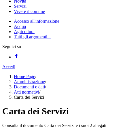
Novità
Servizi
Vivere il comune
Accesso all'informazione
Acqua
Agricoltura
Tutti gli argomenti...
Seguici su
Accedi
Home Page
/
Amministrazione
/
Documenti e dati
/
Atti normativi
/
Carta dei Servizi
Carta dei Servizi
Consulta il documento Carta dei Servizi e i suoi 2 allegati